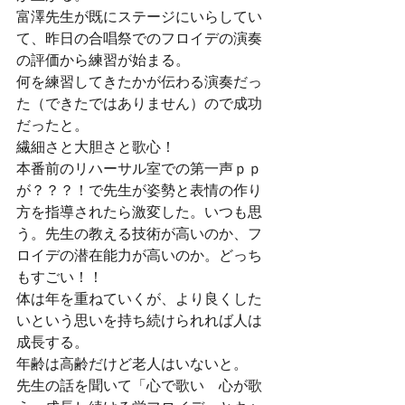
富澤先生が既にステージにいらしてい
て、昨日の合唱祭でのフロイデの演奏
の評価から練習が始まる。
何を練習してきたかが伝わる演奏だっ
た（できたではありません）ので成功
だったと。
繊細さと大胆さと歌心！
本番前のリハーサル室での第一声ｐｐ
が？？？！で先生が姿勢と表情の作り
方を指導されたら激変した。いつも思
う。先生の教える技術が高いのか、フ
ロイデの潜在能力が高いのか。どっち
もすごい！！
体は年を重ねていくが、より良くした
いという思いを持ち続けられれば人は
成長する。
年齢は高齢だけど老人はいないと。
先生の話を聞いて「心で歌い　心が歌