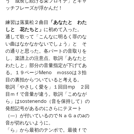
う　成長し続ける栄フロイデ」とキャ
ッチフレーズが浮かんだ！
練習は落葉松２曲目
「あなたと　わた
しと　花たちと」
に初めて入った。
通して歌って「こんなに明るく罪のな
い曲はなかなかないでしょう」と　そ
の通りと思った。各パートの音取りを
し、楽譜上の注意点、歌詞「あなたと
わたしと」部分の音量指定が下げてあ
る。１９ページMeno　ｍossoは３拍
目の裏拍からついていると考える。
歌詞「やさしく愛を」１回目mp　２回
目ｍｆで音量が違う。歌詞「こめなが
ら」はsostenendo（音を保持して）の
発想記号があるのにさらにテヌート
（―）が付いているのでＮａＧａのaの
音が切れないように。
「ら」から最初のテンポで。最後ｆで