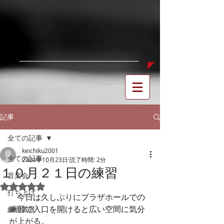
記事
全ての記事
keichiku2001
全ての記事
2024年10月23日
読了時間: 2分
１０月２１日の練習
音楽会
5つ星のうちNaNと評価されています。
打ち上げ
　今日は久しぶりにプラザホールでの
練習で入口を開けると広い空間に気分
練習風景
が上がる。