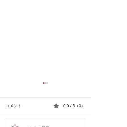
7月１３日の練習
7月6日の練習
この曲集の中の難曲を集中的
練習前に先日の演
に練習しました。 富澤先生の
集等素敵な記録が
0.0 / 5（0）
コメント
髙田三郎作品に対する熱い思
団員作成のプログ
いにふれ、めげずに頑張れま
されていて統一感
した。 他の曲集も考えていて
としても個人とし