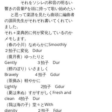
　　　　それをソシレの和音の明るい
響きの音量Pを頭に持って歌い始めたい
      と思って楽譜を見たら曲頭に編曲者
の源田先生がそれぞれ書いてくれてい
ました。
それ＋楽典的に何が変化しているのか
メモします。　　　
（春の小川）なめらかにSmoothly 　　
２拍子に変化　Ddur
（朧月夜）ゆったりと
Gently　　　　　３拍子　Dur
（鯉のぼり）いさましく
Bravely　　　　４拍子　Gdur
（茶摘み）軽やかに
Lightly　　　　　　2拍子　Gdur
（夏は来ぬ）すがすがしくFresh and 
clean　4拍子　Dur
（我は海の子）堂々とWith 
dignity　　　　　２拍子　Fdur