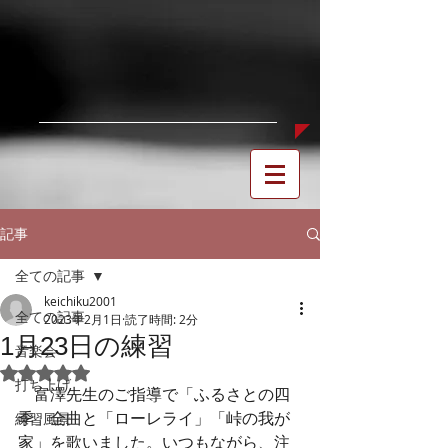
記事
全ての記事
keichiku2001
全ての記事
2023年2月1日
読了時間: 2分
1月23日の練習
音楽会
5つ星のうちNaNと評価されています。
打ち上げ
　富澤先生のご指導で「ふるさとの四
季」全曲と「ローレライ」「峠の我が
練習風景
家」を歌いました。いつもながら、注