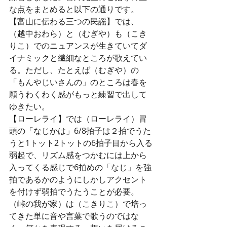
な点をまとめると以下の通りです。
【富山に伝わる三つの民謡】では、
（越中おわら）と（むぎや）も（こき
りこ）でのニュアンスが生きていてダ
イナミックと繊細なところが歌えてい
る。ただし、たとえば（むぎや）の
「もんやじいさんの」のところは春を
願うわくわく感がもっと練習で出して
ゆきたい。
【ローレライ】では（ローレライ）冒
頭の「なじかは」6/8拍子は２拍でうた
うと1トット2トットの6拍子目から入る
弱起で、リズム感をつかむには上から
入ってくる感じで6拍めの「なじ」を強
拍であるかのようにしかしアクセント
を付けず弱拍でうたうことが必要。
（峠の我が家）は（こきりこ）で培っ
てきた単に音や言葉で歌うのではな