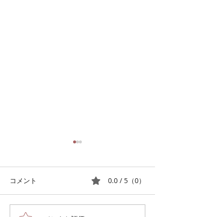
7月２７日の練習
7月１３日の練
富澤先生より１０月栄区秋の
この曲集の中の難
合唱祭で発表する曲の提案が
に練習しました。
0.0 / 5（0）
コメント
あった。難しい曲に早くから
髙田三郎作品に対
しっかり取り組みたいので
いにふれ、めげず
「みずすまし」と規定の演奏
した。 他の曲集