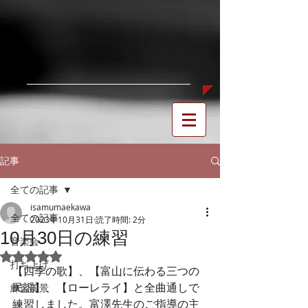
記事
全ての記事
isamumaekawa
全ての記事
2023年10月31日
読了時間: 2分
10月30日の練習
音楽会
5つ星のうちNaNと評価されています。
打ち上げ
【四季の歌】、【富山に伝わる三つの
民謡】、【ローレライ】と全曲通しで
練習風景
練習しました。富澤先生のご指導の主