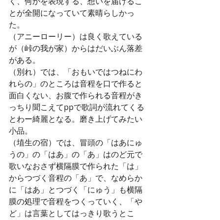
く、何かを表現する、想いを届けるこ
とが全開になっていて素晴らしかっ
た。
（アニーローリー）は良く歌えている
が（峠の我が家）からはだいぶん落差
がある。
（別れ）では、「おもいではつねにわ
れらの」のところは音程を口で作ると
面白くない、お腹で作られる音程がき
っちり聞こえてppで歌詞が流れてくる
とわー綺麗となる。磨き上げてみたい
小品。
（埴生の宿）では、冒頭の「はあにゅ
うの」の「はあ」の「あ」はのど元で
歌いなおさず横隔膜で作られた「は」
からつづく音程の「あ」で、なめらか
に「はあ」とつづく「にゅう」も横隔
膜の処理で音程をつくっていく、「や
ど」は言葉としてはっきり歌うとこ