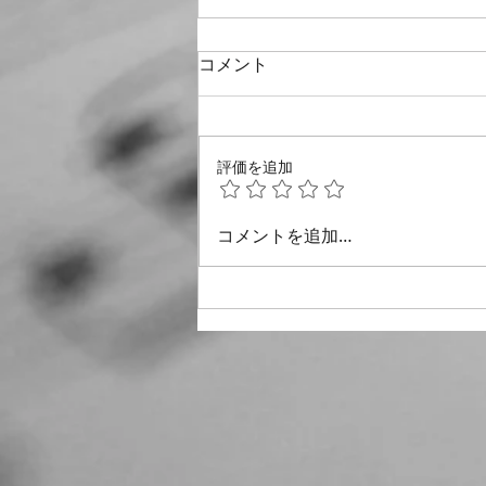
7月２７日の練習
コメント
富澤先生より１０月栄区秋の合唱
祭で発表する曲の提案があった。
難しい曲に早くからしっかり取り
評価を追加
組みたいので「みずすまし」と規
定の演奏時間に丁度良いものとし
て５曲目の「愛そして風」という
コメントを追加…
ことで承認され、さっそく「愛そ
して風」の音取りが始まった。
愛そして風 ・曲の構成はABAの
構成 A（３７ページ２段目３小節
目３拍目の半拍まで） B（３７ペ
ージ２段目３小節目３拍半目から
３８ページ最後まで） A（３９ペ
ー