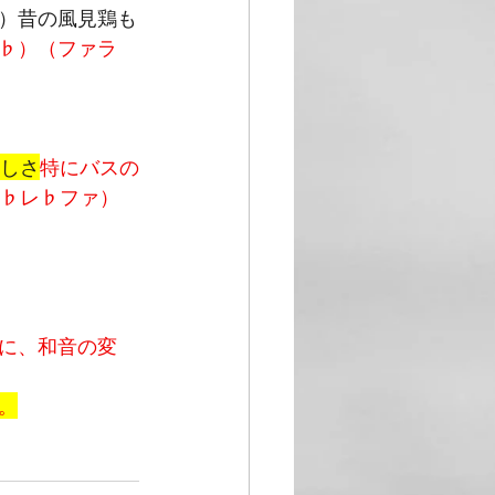
）昔の風見鶏も
♭）（ファラ
美しさ
特にバスの
シ♭レ♭ファ）
に、和音の変
。