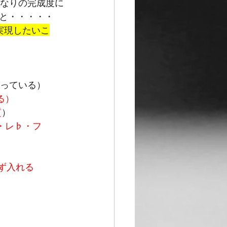
かなりの完成度に
と・・・・・
実現したいこ
っている）
る）
質
）
・レ♭・フ
ず入れる