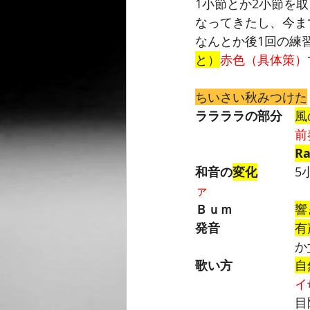
1小節とか2小節を
なってきたし、今ま
なんとか後1回の練
と）
赤色（具体策）
ちいさい秋みつけた
ララララの部分　
風
前
R
和音の
変化
5
ァ　　　　　　　　
Ｂｕｍ　　　　　
響
発音
有
　　　　　　　　か
歌い方　　　　　
自
イ
　　　　　　　　目