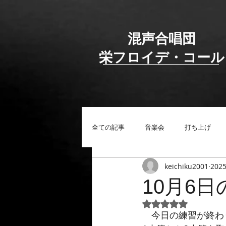
混声合唱団
​栄フロイデ・コール
全ての記事
音楽会
打ち上げ
keichiku2001
202
10月6
5つ星のうちNaN
　今日の練習が終わ