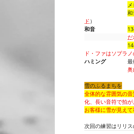
メ
和
ド
）
和音
1
だ
1
ド・ファはソプラノ
ハミング　　　　
最
　　　　奥
雪のふるまちを
全体的な雰囲気の音
化、長い音符で拍が
お客様に雪が見えて
次回の練習はリリス