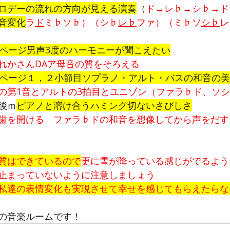
ロデーの流れの方向が見える演奏
（
ド→レ♭→シ♭→ド
音変化
ラ
ド
ミ♭ソ♭）（シ♭
レ♭
ファ）（ミ♭ソ
シ♭
レ
3ページ男声3度のハーモニーが聞こえたい
れかさんD
A
ア母音の質をそろえる
4ページ１，２小節目ソプラノ・アルト・バスの和音の
の第1音とアルトの3拍目とユニゾン（ファラ♭ド、ソ
後ｍ
ピアノと溶け合うハミング切ないさびしさ
歯を開ける　ファラ♭ドの和音を想像してから声をだす
質はできているので
更に雪が降っている感じがでるよう
止まっていないように注意しましょう
私達の表情変化も実現させて幸せを感じてもらえたらな
の音楽ルームです！