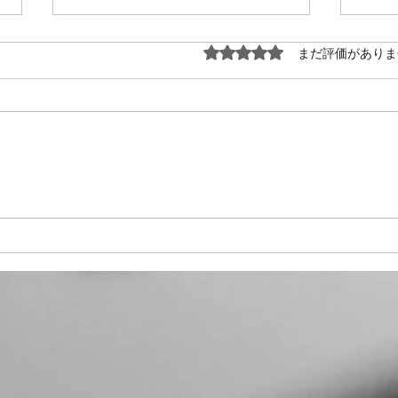
7月１３日の練習
7月
5つ星のうち0と評価され
まだ評価がありま
この曲集の中の難曲を集中的に練
練習
習しました。 富澤先生の髙田三
素敵
郎作品に対する熱い思いにふれ、
のプ
めげずに頑張れました。 他の曲
一感
集も考えていて下さってイタリア
ても
民謡のようです。全然違うタイプ
で、
の曲なのでプログラムとして面白
暖か
そうです。 みずすまし ①水銀の
幸せ
ぎは鼻濁音で ②「一滴の水銀の
ロア
ようなみずすまし」 ソプラノは
参加
ソ♯が中心音 ③「一滴の水銀のよ
さい
うなみずすまし」 アルトのうな
て演
のミが高く感じるかもしれないけ
当に
ど
化活