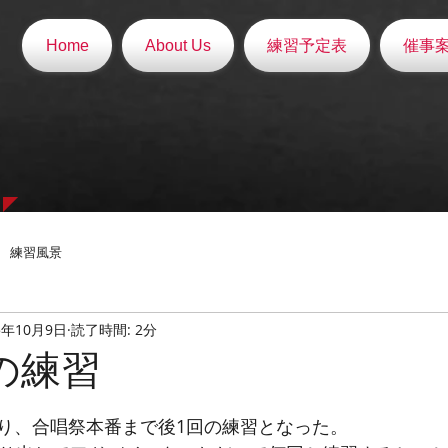
Home
About Us
練習予定表
催事
練習風景
5年10月9日
読了時間: 2分
日の練習
と評価されています。
り、合唱祭本番まで後1回の練習となった。