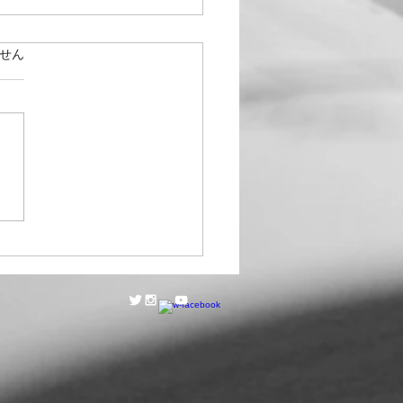
6日の練習
ています。
せん
前に先日の演奏会の写真集等
な記録が渡された。団員作成
ログラムが活かされていて統
があり、団としても個人とし
当日の様子がよくわかる内容
作り手の丁寧で心のこもった
い愛が伝わってきて、私達は
だなと感じた。ステージ・フ
ースタッフもリハーサルから
してくださって「お任せくだ
」という強い意志が感じられ
奏に専念することができて本
感謝でした。これは栄区の文
動が盛