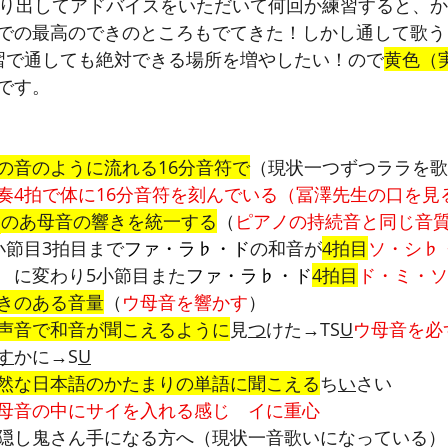
取り出してアドバイスをいただいて何回か練習すると、
での最高のできのところもでてきた！しかし通して歌う
習で通しても絶対できる場所を増やしたい！ので
黄色（
です。
の音のように流れる16分音符で
（現状一つずつララを歌
奏4拍で体に16分音符を刻んでいる（冨澤先生の口を見
a
のあ母音の響きを統一する
（
ピアノの持続音と同じ音
小節目3拍目まで
ファ・ラ♭・ド
の和音が
4拍目
ソ・シ♭
　
に変わり5小節目また
ファ・ラ♭・ド
4拍目
ド・ミ・ソ
きのある音量
（
ウ母音を響かす
）
声音で和音が聞こえるように
見
つ
けた→TS
U
ウ母音を必
す
かに→S
U
然な日本語のかたまりの単語に聞こえる
ち
い
さい
母音の中にサイを入れる感じ　イに重心
隠し鬼さん手になる方へ（現状一音歌いになっている）