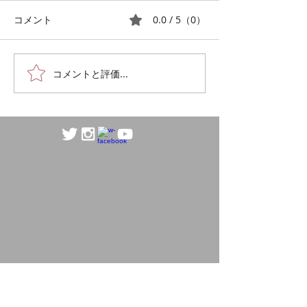
この曲集の中の難曲を集中的
練習前に先日の演
に練習しました。 富澤先生の
集等素敵な記録が
0.0 / 5（0）
コメント
髙田三郎作品に対する熱い思
団員作成のプログ
いにふれ、めげずに頑張れま
されていて統一感
した。 他の曲集も考えていて
としても個人とし
コメントと評価...
下さってイタリア民謡のよう
様子がよくわかる
です。全然違うタイプの曲な
り手の丁寧で心の
のでプログラムとして面白そ
かい愛が伝わって
うです。 みずすまし ①水銀
は幸せだなと感じ
のぎは鼻濁音で ②「一滴の水
ジ・フロアースタ
銀のようなみずすまし」 ソ
ーサルから参加し
プラノはソ♯が中心音 ③「一
て「お任せくださ
滴の水銀のようなみずすま
強い意志が感じら
し」 アルトのうなのミが高
専念することがで
く感じるかもしれないけど
感謝でした。これ
化活動が盛