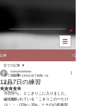
記事
全ての記事
isamumaekawa
全ての記事
2020年12月8日
読了時間: 1分
12月7日の練習
音楽会
5つ星のうちNaNと評価されています。
打ち上げ
今日から、２こきりこに入りました。
よく知られている「こきりこのーたけ
練習風景
は・・・(29p～30p」とそのの前奏部