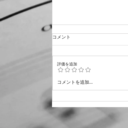
８月３日の練習
コメント
今日は久しぶりに辻端先生のレッ
スンで、伴奏は辻端先生奥様でソ
プラノ歌手の大森寿枝さんが引き
評価を追加
受けてくださいました。練習の前
半は「風が」後半に「みずすま
し」「愛そして風」をおさらいし
コメントを追加…
ました。辻端先生は難しい「心の
四季」を富澤先生が選曲されたの
は、栄フロイデに対する期待が高
いですねと、以前から知っている
合唱団なので、凄く成長されてい
るのをこの間の演奏会でも実感し