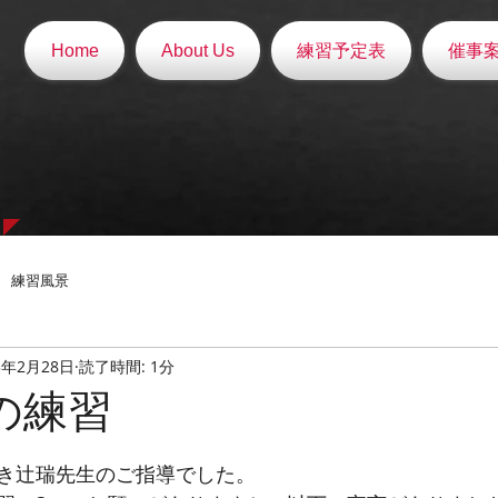
Home
About Us
練習予定表
催事
練習風景
3年2月28日
読了時間: 1分
日の練習
と評価されています。
き辻瑞先生のご指導でした。