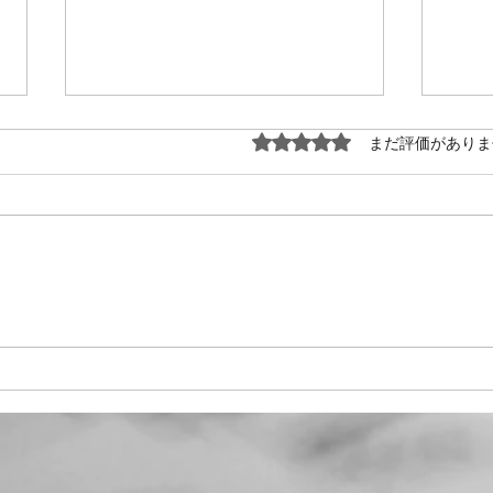
7月２７日の練習
7月
5つ星のうち0と評価され
まだ評価がありま
富澤先生より１０月栄区秋の合唱
この
祭で発表する曲の提案があった。
習し
難しい曲に早くからしっかり取り
郎作
組みたいので「みずすまし」と規
めげ
定の演奏時間に丁度良いものとし
集も
て５曲目の「愛そして風」という
民謡
ことで承認され、さっそく「愛そ
の曲
して風」の音取りが始まった。
そう
愛そして風 ・曲の構成はABAの
ぎは
構成 A（３７ページ２段目３小節
よう
目３拍目の半拍まで） B（３７ペ
ソ♯
ージ２段目３小節目３拍半目から
うな