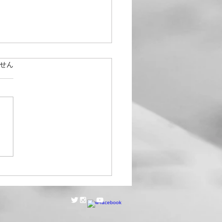
１３日の練習
ています。
せん
曲集の中の難曲を集中的に練
ました。 富澤先生の髙田三
品に対する熱い思いにふれ、
ずに頑張れました。 他の曲
考えていて下さってイタリア
のようです。全然違うタイプ
なのでプログラムとして面白
です。 みずすまし ①水銀の
鼻濁音で ②「一滴の水銀の
なみずすまし」 ソプラノは
が中心音 ③「一滴の水銀のよ
みずすまし」 アルトのうな