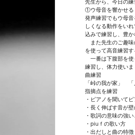
先生から、今日の練
①ウ母音を響かせる
発声練習でもウ母音
しくなる動作をいれ
込みで練習し、豊か
　また先生のご趣味
を使って高音練習す
　一番は下腹部を使
練習し、体力使いま
曲練習
「峠の我が家」　「
指摘点を練習
・ピアノを聞いてピ
・長く伸ばす音が壁
・歌詞の意味の強い
・piuｆの歌い方
・出だしと曲の特徴