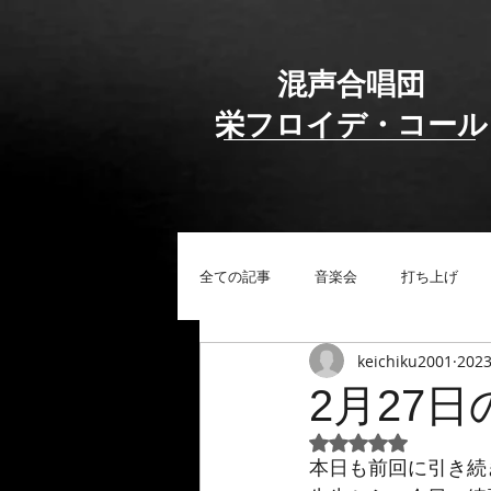
混声合唱団
​栄フロイデ・コール
全ての記事
音楽会
打ち上げ
keichiku2001
202
2月27
5つ星のうちNaN
本日も前回に引き続