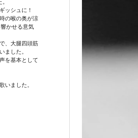
た。
ギッシュに！ 
時の喉の奥が涼
を響かせる意気
で、大腿四頭筋
いました。
声を基本として
歌いました。