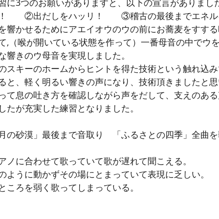
習に3つのお願いがありますと、以下の宣言がありまし
！　　②出だしをハッリ！　　③稽古の最後までエネル
を響かせるためにアエイオウのウの前にお蕎麦をすする
て,（喉が開いている状態を作って）一番母音の中でウ
な響きのウ母音を実現しました。
のスキーのホームからヒントを得た技術という触れ込み
ると、軽く明るい響きの声になり、技術頂きましたと思
って息の吐き方を確認しながら声をだして、支えのある
したが充実した練習となりました。
月の砂漠」最後まで音取り　「ふるさとの四季」全曲を
アノに合わせて歌っていて歌が遅れて聞こえる。
のように動かずその場にとまっていて表現に乏しい。
ところを弱く歌ってしまっている。