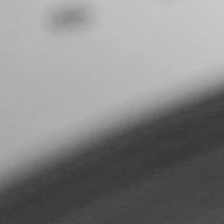
３８ページ最後まで） A（３９ペ
のミ
ー
ど