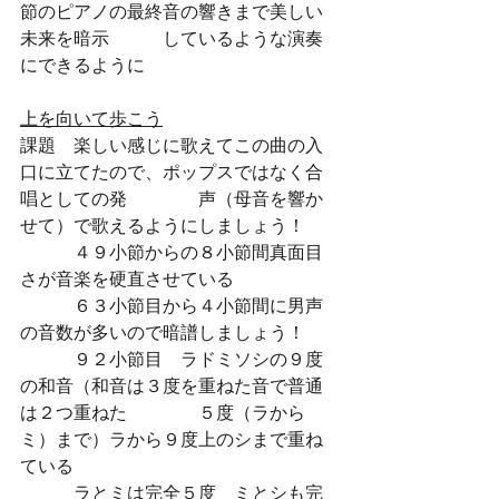
節のピアノの最終音の響きまで美しい
未来を暗示　　　しているような演奏
にできるように
上を向いて歩こう
課題　楽しい感じに歌えてこの曲の入
口に立てたので、ポップスではなく合
唱としての発　　　　声（母音を響か
せて）で歌えるようにしましょう！
　　　４９小節からの８小節間真面目
さが音楽を硬直させている　
　　　６３小節目から４小節間に男声
の音数が多いので暗譜しましょう！
　　　９２小節目　ラドミソシの９度
の和音（和音は３度を重ねた音で普通
は２つ重ねた　　　　５度（ラから
ミ）まで）ラから９度上のシまで重ね
ている
　　　ラとミは完全５度　ミとシも完