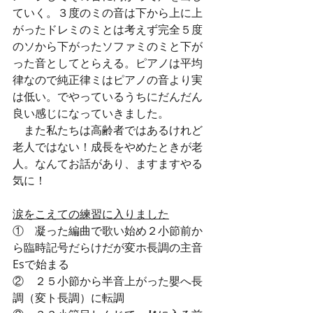
ていく。３度のミの音は下から上に上
がったドレミのミとは考えず完全５度
のソから下がったソファミのミと下が
った音としてとらえる。ピアノは平均
律なので純正律ミはピアノの音より実
は低い。でやっているうちにだんだん
良い感じになっていきました。
　また私たちは高齢者ではあるけれど
老人ではない！成長をやめたときが老
人。なんてお話があり、ますますやる
気に！
涙をこえての練習に入りました
①    凝った編曲で歌い始め２小節前か
ら臨時記号だらけだが変ホ長調の主音
Esで始まる
②    ２５小節から半音上がった嬰へ長
調（変ト長調）に転調