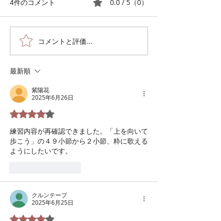
合唱祭で発表する曲の提案が
に練習しました。
0.0 / 5（0）
4件のコメント
あった。難しい曲に早くから
髙田三郎作品に対
しっかり取り組みたいので
いにふれ、めげず
「みずすまし」と規定の演奏
した。 他の曲集
コメントと評価...
時間に丁度良いものとして５
下さってイタリア
曲目の「愛そして風」という
です。全然違うタ
最新順
ことで承認され、さっそく
のでプログラムと
「愛そして風」の音取りが始
うです。 みずすま
紫陽花
まった。 愛そして風 ・曲の
のぎは鼻濁音で 
2025年6月26日
構成はABAの構成 A（３７ペ
銀のようなみずす
5つ星のうち4と評価されています。
ージ２段目３小節目３拍目の
プラノはソ♯が中心
練習内容が再確認できました。「上を向いて
半拍まで） B（３７ページ２
滴の水銀のような
歩こう」の４９小節から２小節、粋に歌える
段目３小節目３拍半目から３
し」 アルトのう
ようにしたいです。
８ページ最後まで） A（３９
く感じるかもし
ペー
いいね！
返信
クルンテープ
2025年6月25日
5つ星のうち4と評価されています。