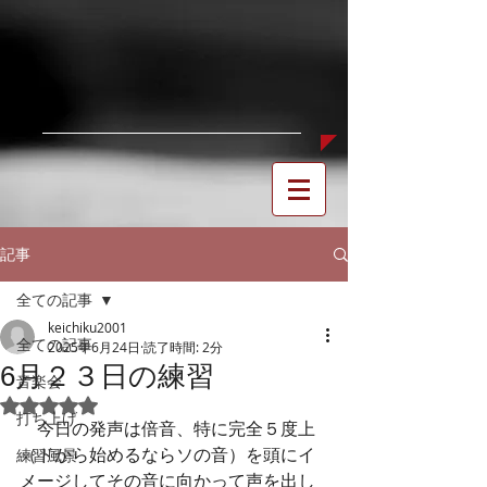
記事
全ての記事
keichiku2001
全ての記事
2025年6月24日
読了時間: 2分
6月２３日の練習
音楽会
5つ星のうちNaNと評価されています。
打ち上げ
　今日の発声は倍音、特に完全５度上
（ドから始めるならソの音）を頭にイ
練習風景
メージしてその音に向かって声を出し