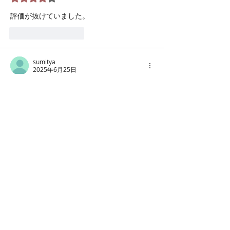
評価が抜けていました。
いいね！
返信
sumitya
2025年6月25日
  この日の練習では、歌わないで聴いてくれ
る人を選んで評価してもらう時間がありまし
たが、こういう機会を順番にもてるとすごく
楽しくなると思います。歌っているとどんな
ふうに合唱全体が響いているのかなかなかわ
からないのでー。
いいね！
返信
クルンテープ
2025年6月25日
返信先
sumitya
確かにそうですね。sumityaさんに賛成で
す。そういう機会があったら、私も審査