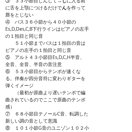
③    ３３小節目しんじて→
じ
に入る前
に舌を上顎につけるだけで
ん
を作って
唇をとじない
④    バス３６小節から４０小節の
Es,D,Des,C,B下行ラインはピアノの左手
の１拍目と同じ音
　　５１小節までバスは１拍目の音は
ピアノの左手の１拍目と同じ音
⑤    アルト４３小節目Es,D,C,H半音、
全音、全音、半音の音注意
⑥    ５３小節目からテンポが速くな
る。伴奏が四分音符に変わりギターを
弾くイメージ
　　（最初が原曲より遅いテンポで編
曲されているのでここで原曲のテンポ
感）
⑦    ６８小節目テノールC音、転調した
新しい調の音として意識
⑧    １０１小節G音のユニゾン１０２小