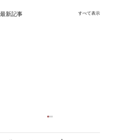
最新記事
すべて表示
7月２７日の練習
7月１３日の練
富澤先生より１０月栄区秋の
この曲集の中の難